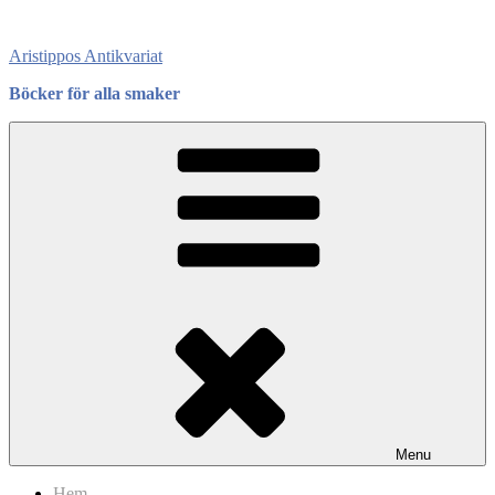
Skip
to
Aristippos Antikvariat
content
Böcker för alla smaker
Menu
Hem