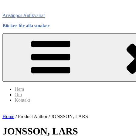
Skip
to
Aristippos Antikvariat
content
Böcker för alla smaker
Hem
Om
Kontakt
Home
/ Product Author / JONSSON, LARS
JONSSON, LARS