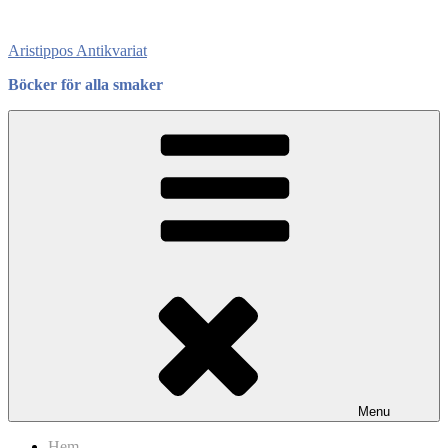
Skip
to
Aristippos Antikvariat
content
Böcker för alla smaker
Menu
Hem