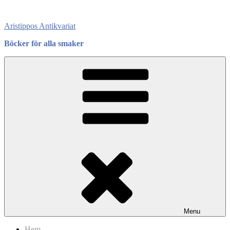
Skip
to
Aristippos Antikvariat
content
Böcker för alla smaker
Menu
Hem