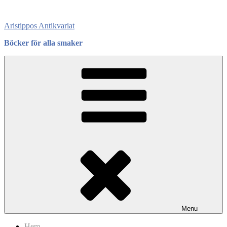
Skip
to
Aristippos Antikvariat
content
Böcker för alla smaker
Menu
Hem