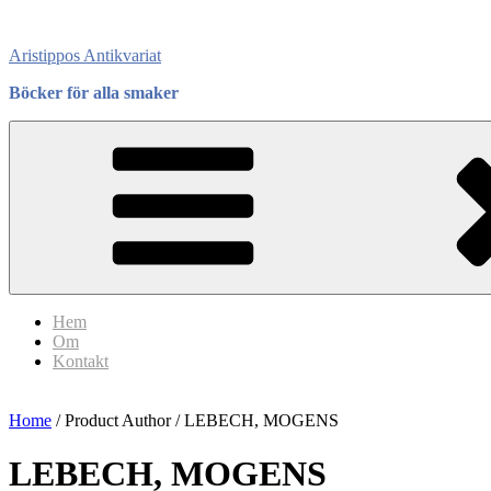
Skip
to
Aristippos Antikvariat
content
Böcker för alla smaker
Hem
Om
Kontakt
Home
/ Product Author / LEBECH, MOGENS
LEBECH, MOGENS