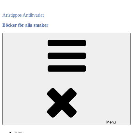
Skip
to
Aristippos Antikvariat
content
Böcker för alla smaker
Menu
Hem