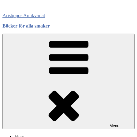
Skip
to
Aristippos Antikvariat
content
Böcker för alla smaker
Menu
Hem