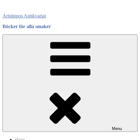
Skip
to
Aristippos Antikvariat
content
Böcker för alla smaker
Menu
Hem