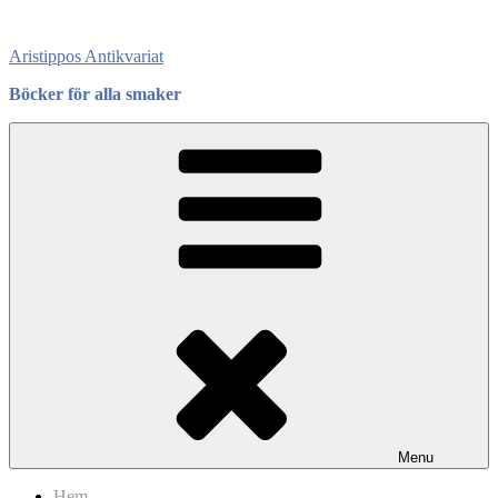
Skip
to
Aristippos Antikvariat
content
Böcker för alla smaker
Menu
Hem