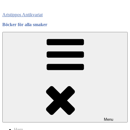
Skip
to
Aristippos Antikvariat
content
Böcker för alla smaker
Menu
Hem