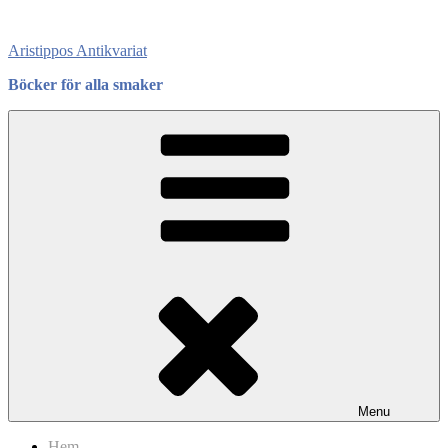
Skip
to
Aristippos Antikvariat
content
Böcker för alla smaker
Menu
Hem