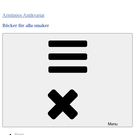
Skip
to
Aristippos Antikvariat
content
Böcker för alla smaker
Menu
Hem