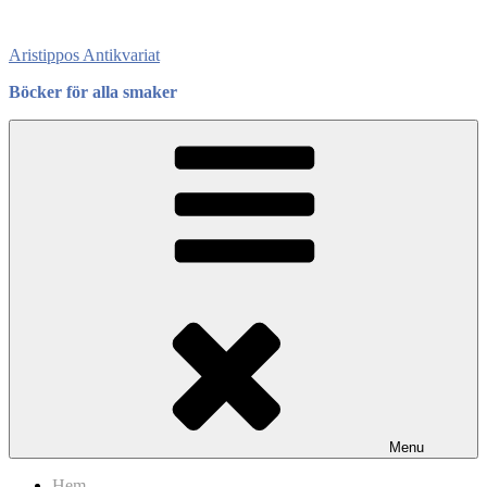
Skip
to
Aristippos Antikvariat
content
Böcker för alla smaker
Menu
Hem