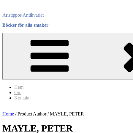
Skip
to
Aristippos Antikvariat
content
Böcker för alla smaker
Hem
Om
Kontakt
Home
/ Product Author / MAYLE, PETER
MAYLE, PETER