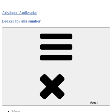
Skip
to
Aristippos Antikvariat
content
Böcker för alla smaker
Menu
Hem