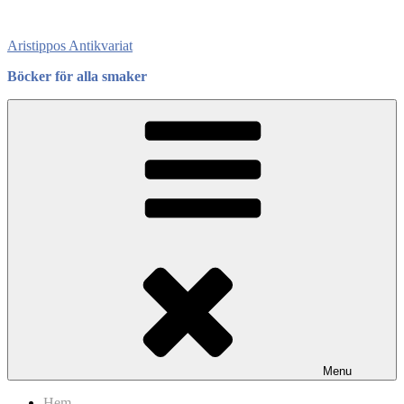
Skip
to
Aristippos Antikvariat
content
Böcker för alla smaker
Menu
Hem