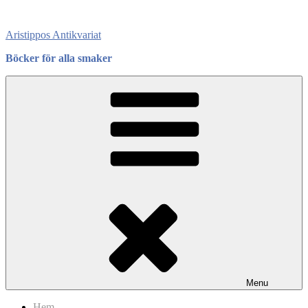
Skip
to
Aristippos Antikvariat
content
Böcker för alla smaker
Menu
Hem