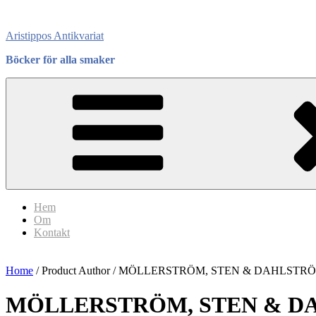
Skip
to
Aristippos Antikvariat
content
Böcker för alla smaker
Hem
Om
Kontakt
Home
/ Product Author / MÖLLERSTRÖM, STEN & DAHLSTRÖ
MÖLLERSTRÖM, STEN & D