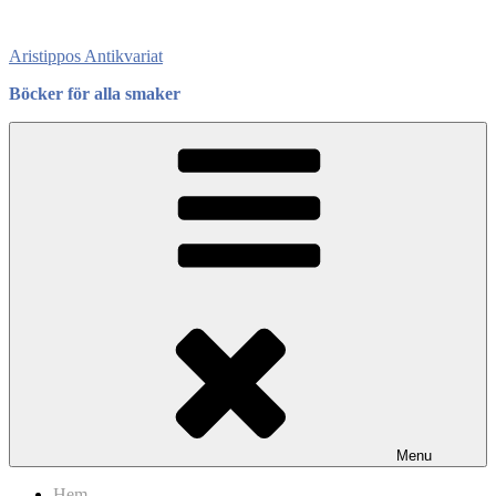
Skip
to
Aristippos Antikvariat
content
Böcker för alla smaker
Menu
Hem