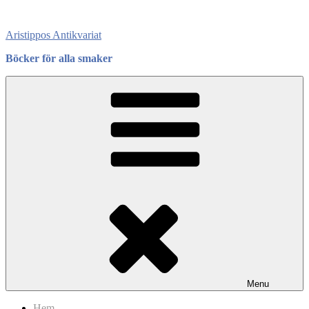
Skip
to
Aristippos Antikvariat
content
Böcker för alla smaker
Menu
Hem