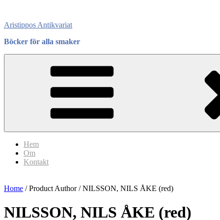
Skip
to
Aristippos Antikvariat
content
Böcker för alla smaker
Hem
Om
Kontakt
Home
/ Product Author / NILSSON, NILS ÅKE (red)
NILSSON, NILS ÅKE (red)