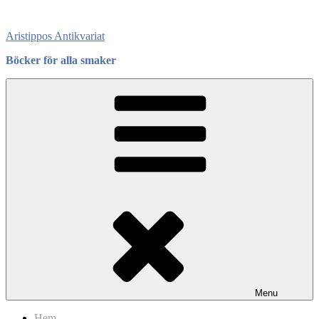
Skip
to
Aristippos Antikvariat
content
Böcker för alla smaker
Menu
Hem