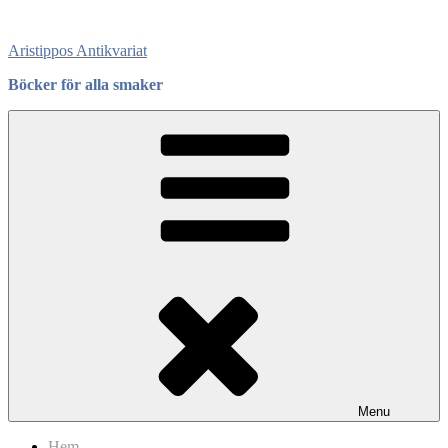
Skip
to
Aristippos Antikvariat
content
Böcker för alla smaker
Menu
Hem