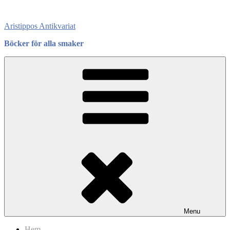
Skip
to
Aristippos Antikvariat
content
Böcker för alla smaker
Menu
Hem