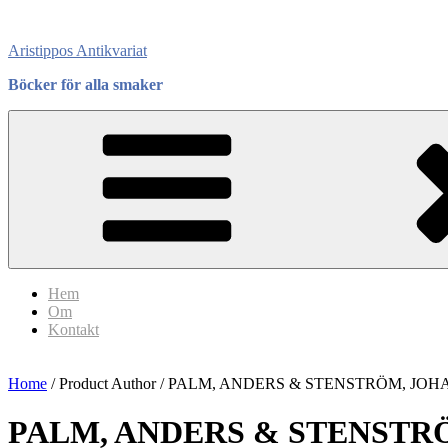
Skip
to
Aristippos Antikvariat
content
Böcker för alla smaker
Hem
Om
Kontakt
Home
/ Product Author / PALM, ANDERS & STENSTRÖM, JOHA
PALM, ANDERS & STENSTRÖ