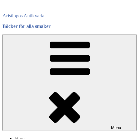
Skip
to
Aristippos Antikvariat
content
Böcker för alla smaker
Menu
Hem