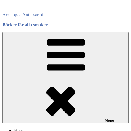
Skip
to
Aristippos Antikvariat
content
Böcker för alla smaker
Menu
Hem