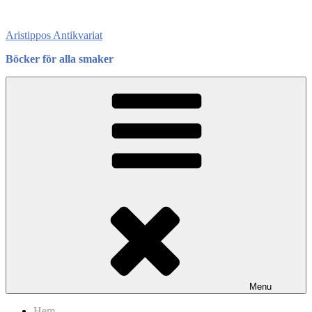
Skip
to
Aristippos Antikvariat
content
Böcker för alla smaker
Menu
Hem