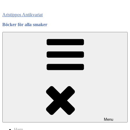
Skip
to
Aristippos Antikvariat
content
Böcker för alla smaker
Menu
Hem