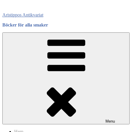
Skip
to
Aristippos Antikvariat
content
Böcker för alla smaker
Menu
Hem