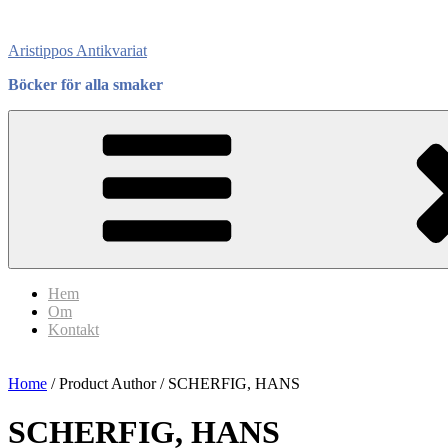
Skip
to
Aristippos Antikvariat
content
Böcker för alla smaker
Hem
Om
Kontakt
Home
/ Product Author / SCHERFIG, HANS
SCHERFIG, HANS