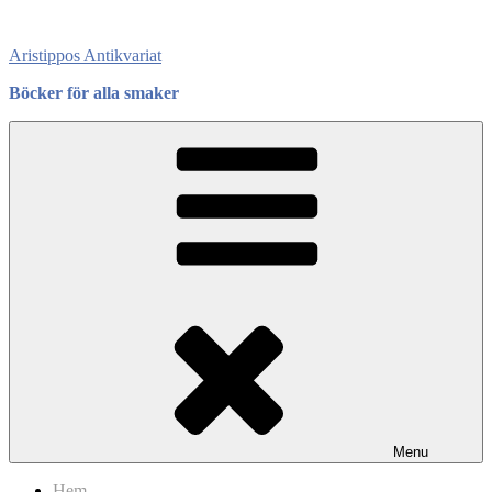
Skip
to
Aristippos Antikvariat
content
Böcker för alla smaker
Menu
Hem