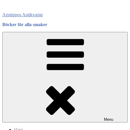
Skip
to
Aristippos Antikvariat
content
Böcker för alla smaker
Menu
Hem