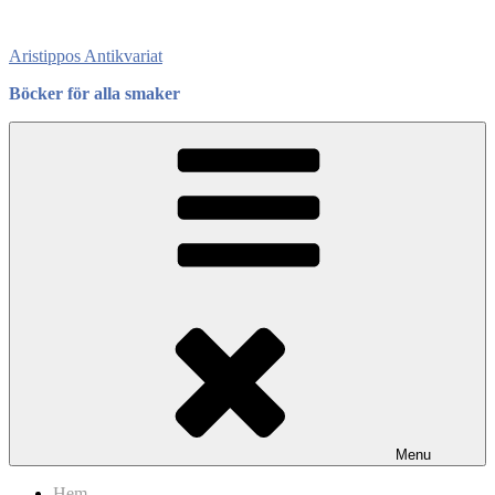
Skip
to
Aristippos Antikvariat
content
Böcker för alla smaker
Menu
Hem