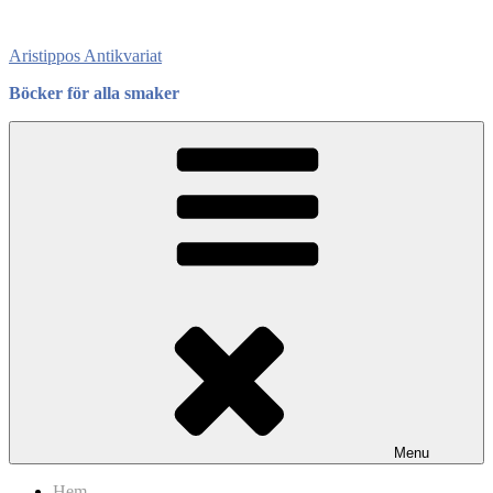
Skip
to
Aristippos Antikvariat
content
Böcker för alla smaker
Menu
Hem