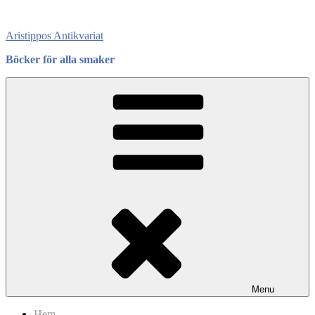
Skip
to
Aristippos Antikvariat
content
Böcker för alla smaker
Menu
Hem