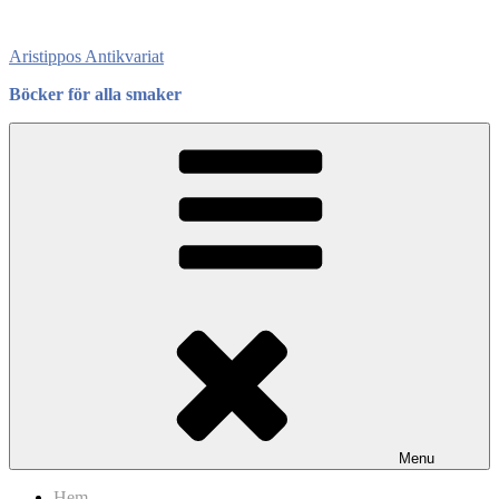
Skip
to
Aristippos Antikvariat
content
Böcker för alla smaker
Menu
Hem