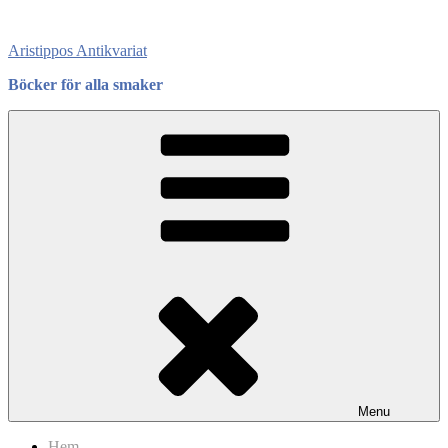
Skip
to
Aristippos Antikvariat
content
Böcker för alla smaker
Menu
Hem