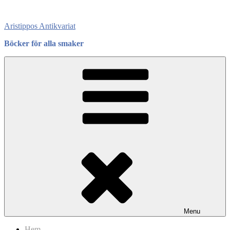
Skip
to
Aristippos Antikvariat
content
Böcker för alla smaker
Menu
Hem