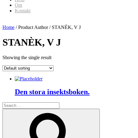
Om
Kontakt
Home
/ Product Author / STANÈK, V J
STANÈK, V J
Showing the single result
Den stora insektsboken.
Search
for:
Search