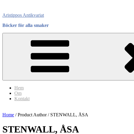
Skip
to
Aristippos Antikvariat
content
Böcker för alla smaker
Hem
Om
Kontakt
Home
/ Product Author / STENWALL, ÅSA
STENWALL, ÅSA