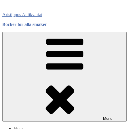
Skip
to
Aristippos Antikvariat
content
Böcker för alla smaker
Menu
Hem