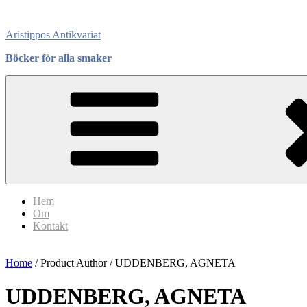
Skip
to
Aristippos Antikvariat
content
Böcker för alla smaker
Hem
Om
Kontakt
Home
/ Product Author / UDDENBERG, AGNETA
UDDENBERG, AGNETA