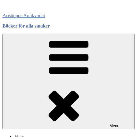
Skip
to
Aristippos Antikvariat
content
Böcker för alla smaker
Menu
Hem