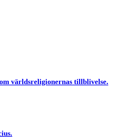
världsreligionernas tillblivelse.
ius.