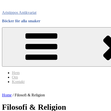
Skip
to
Aristippos Antikvariat
content
Böcker för alla smaker
Hem
Om
Kontakt
Home
/ Filosofi & Religion
Filosofi & Religion