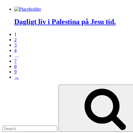
Dagligt liv i Palestina på Jesu tid.
1
2
3
4
…
7
8
9
→
Search
for: