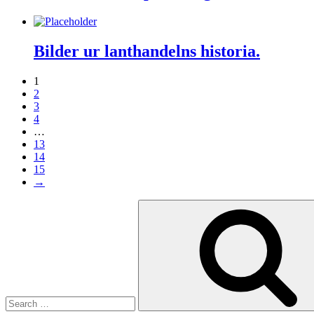
Bilder ur lanthandelns historia.
1
2
3
4
…
13
14
15
→
Search
for: