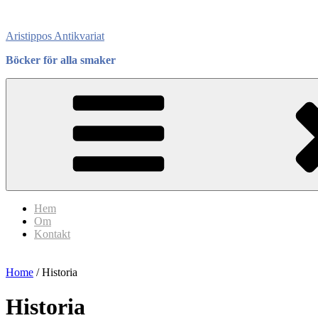
Skip
to
Aristippos Antikvariat
content
Böcker för alla smaker
Hem
Om
Kontakt
Home
/ Historia
Historia