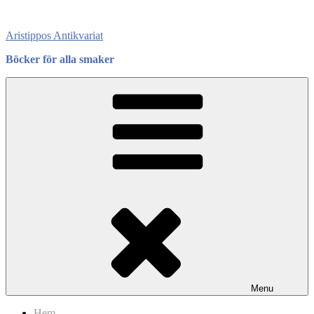
Skip
to
Aristippos Antikvariat
content
Böcker för alla smaker
Menu
Hem