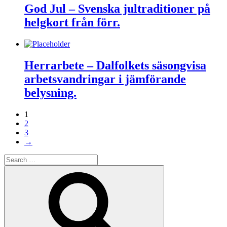
God Jul – Svenska jultraditioner på
helgkort från förr.
Herrarbete – Dalfolkets säsongvisa
arbetsvandringar i jämförande
belysning.
1
2
3
→
Search
for:
Search