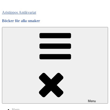
Skip
to
Aristippos Antikvariat
content
Böcker för alla smaker
Menu
Hem