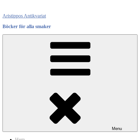
Skip
to
Aristippos Antikvariat
content
Böcker för alla smaker
Menu
Hem