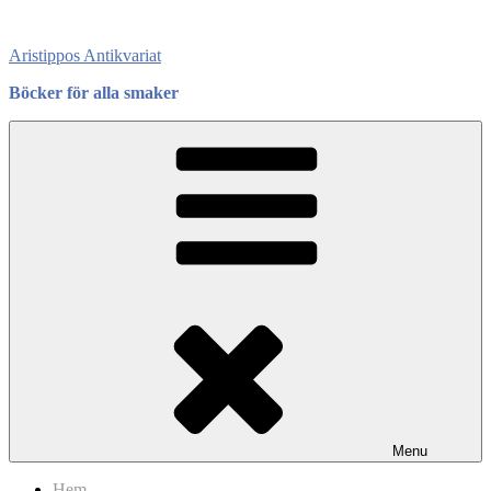
Skip
to
Aristippos Antikvariat
content
Böcker för alla smaker
Menu
Hem